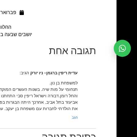
פברואר 2, 2022
ההלוויה תתקיים ב
יושבים שבעה בבית המנוחה, בימים ה'
תגובה אחת
עדית ריפין ברגמן- ניו יורק
הגיב:
למשפחת בן נון.
תנחומי על מות שיה. בשנות העשרים המוקד
והחל רומן.דבורה וישראל ריפין סבי התחתנו ו
אביעזר בתל אביב. אחרכך היתה הבגרות בפלמ״
את הולדתי לחברות עם משפחת בן יעקב. עכשי
הגב
כתיבת תגובה